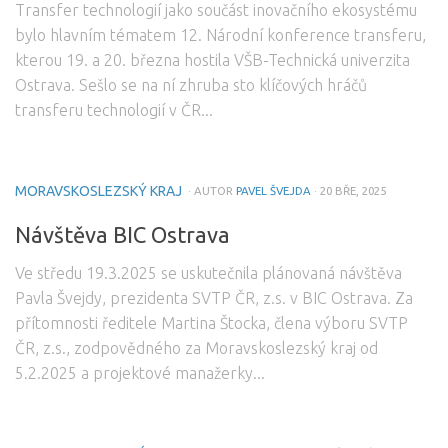
Transfer technologií jako součást inovačního ekosystému
eKatalog VTP
bylo hlavním tématem 12. Národní konference transferu,
kterou 19. a 20. března hostila VŠB-Technická univerzita
Partneři
Ostrava. Sešlo se na ní zhruba sto klíčových hráčů
transferu technologií v ČR...
Kalendář akcí
Členství v SVTP ČR, z.s.
MORAVSKOSLEZSKÝ KRAJ
Kontakt
· AUTOR
PAVEL ŠVEJDA
· 20 BŘE, 2025
Návštěva BIC Ostrava
Ve středu 19.3.2025 se uskutečnila plánovaná návštěva
Pavla Švejdy, prezidenta SVTP ČR, z.s. v BIC Ostrava. Za
přítomnosti ředitele Martina Štocka, člena výboru SVTP
ČR, z.s., zodpovědného za Moravskoslezský kraj od
5.2.2025 a projektové manažerky...