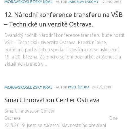
MORAVSKOSLEZSKÝ KRAJ
· AUTOR
JAROSLAV LAKOMÝ
· 17 ÚNO, 2025
12. Národní konference transferu na VŠB
– Technické univerzitě Ostrava.
Dvanáctý ročník Národní konference transferu bude hostit
VŠB – Technická univerzita Ostrava. Prestižní akce,
pořádaná pod záštitou spolku Transfera.cz, se uskuteční
19. a 20. března. Zájemci o sdílení poznatků, zkušeností a
aktuálních trendů v...
MORAVSKOSLEZSKÝ KRAJ
· AUTOR
PAVEL ŠVEJDA
· 24 KVĚ, 2019
Smart Innovation Center Ostrava
Smart Innovation Center
Ostrava Dne
22.5.2019 jsem se zúčastnil slavnostního otevření