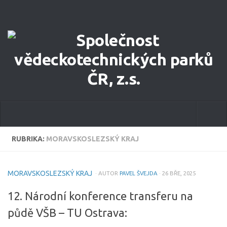
Novinky
RUBRIKA:
MORAVSKOSLEZSKÝ KRAJ
O společnosti
MORAVSKOSLEZSKÝ KRAJ
· AUTOR
PAVEL ŠVEJDA
· 26 BŘE, 2025
Výbor
12. Národní konference transferu na
Loga
půdě VŠB – TU Ostrava:
Stanovy