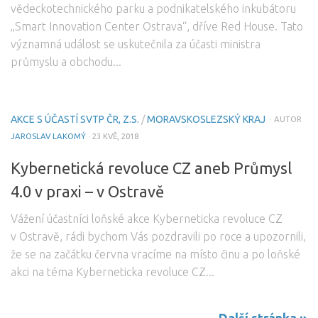
vědeckotechnického parku a podnikatelského inkubátoru
„Smart Innovation Center Ostrava“, dříve Red House. Tato
významná událost se uskutečnila za účasti ministra
průmyslu a obchodu...
AKCE S ÚČASTÍ SVTP ČR, Z.S.
/
MORAVSKOSLEZSKÝ KRAJ
· AUTOR
JAROSLAV LAKOMÝ
· 23 KVĚ, 2018
Kybernetická revoluce CZ aneb Průmysl
4.0 v praxi – v Ostravě
Vážení účastníci loňské akce Kyberneticka revoluce CZ
v Ostravě, rádi bychom Vás pozdravili po roce a upozornili,
že se na začátku června vracíme na místo činu a po loňské
akci na téma Kyberneticka revoluce CZ...
Další stránka »