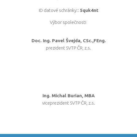
eKatalog VTP
ID datové schránky::
5quk4nt
Partneři
Výbor společnosti
Kalendář akcí
Doc. Ing. Pavel Švejda, CSc.,FEng.
Členství v SVTP ČR, z.s.
prezident SVTP ČR, z.s.
Kontakt
Ing. Michal Burian, MBA
viceprezident SVTP ČR, z.s.