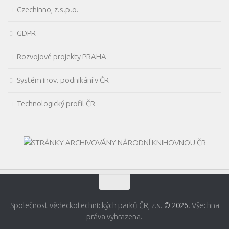
Czechinno, z.s.p.o.
GDPR
Rozvojové projekty PRAHA
Systém inov. podnikání v ČR
Technologický profil ČR
Společnost vědeckotechnických parků ČR, z.s.
© 2026
. Všechna
práva vyhrazena.