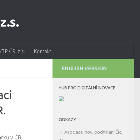
VTP ČR, z.s.
Kontakt
ENGLISH VERSION
HUB PRO DIGITÁLNÍ INOVACE
aci
R.
ODKAZY
Asociace inov. podnikání ČR,
arků v ČR,
z.s.