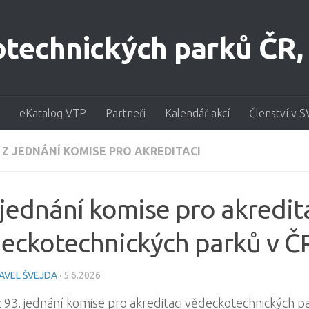
eKatalog VTP
Partneři
Kalendář akcí
Členství v S
 Z JEDNÁNÍ KOMISE PRO AKREDITACI
 jednání komise pro akredit
eckotechnických parků v Č
AVEL ŠVEJDA
·
5.6.2026
z 93. jednání komise pro akreditaci vědeckotechnických p