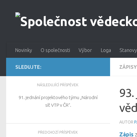
Novinky
O společnosti
Výbor
Loga
Stanovy
SLEDUJTE:
ZÁPISY
NÁSLEDUJÍCÍ PŘÍSPĚVEK
93.
91. jednání projektového týmu „Národní
věd
síť VTP v ČR“.
AUTOR
P
PŘEDCHOZÍ PŘÍSPĚVEK
Zápis