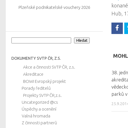
konanéh
Plzeňské podnikatelské vouchery 2026
Hub, 17
Hledat
Hledat
MOHLO
DOKUMENTY SVTP ČR, Z.S.
Akce a činnosti SVTP ČR, z.s.
38. jed
Akreditace
akredita
BOWI Evropský projekt
vědeck
Porady ředitelů
parků v
Projekty SVTP ČR,z.s.
Uncategorized @cs
25.9.201
Úspěchy a ocenění
Valná hromada
Z činnosti partnerů