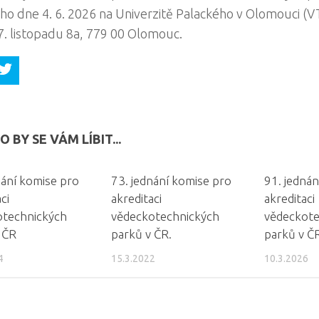
o dne 4. 6. 2026 na Univerzitě Palackého v Olomouci (V
. listopadu 8a, 779 00 Olomouc.
 BY SE VÁM LÍBIT...
nání komise pro
73. jednání komise pro
91. jednán
ci
akreditaci
akreditaci
otechnických
vědeckotechnických
vědeckote
 ČR
parků v ČR.
parků v Č
4
15.3.2022
10.3.2026