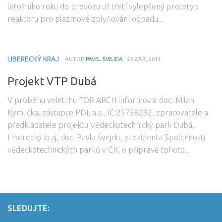
letošního roku do provozu už třetí vylepšený prototyp
Partneři
reaktoru pro plazmové zplyňování odpadu...
Kalendář akcí
Členství v SVTP ČR, z.s.
LIBERECKÝ KRAJ
· AUTOR
PAVEL ŠVEJDA
· 26 ZÁŘ, 2011
Kontakt
Projekt VTP Dubá
V průběhu veletrhu FOR ARCH informoval doc. Milan
Kymlička, zástupce PDI, a.s., IČ:25758292, zpracovatele a
předkladatele projektu Vědeckotechnický park Dubá,
Liberecký kraj, doc. Pavla Švejdu, prezidenta Společnosti
vědeckotechnických parků v ČR, o přípravě tohoto...
SLEDUJTE: