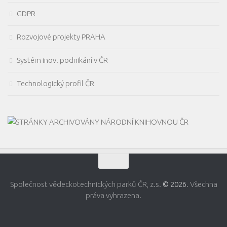
GDPR
Rozvojové projekty PRAHA
Systém inov. podnikání v ČR
Technologický profil ČR
Společnost vědeckotechnických parků ČR, z.s.
© 2026
. Všechna
práva vyhrazena.