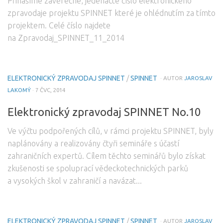
Přinášíme závěrečné, jedenácté číslo elektronického
zpravodaje projektu SPINNET které je ohlédnutím za tímto
eKatalog VTP
projektem. Celé číslo najdete
Partneři
na Zpravodaj_SPINNET_11_2014
Kalendář akcí
Členství v SVTP ČR, z.s.
ELEKTRONICKÝ ZPRAVODAJ SPINNET
/
SPINNET
· AUTOR
JAROSLAV
LAKOMÝ
· 7 ČVC, 2014
Kontakt
Elektronický zpravodaj SPINNET No.10
Ve výčtu podpořených cílů, v rámci projektu SPINNET, byly
naplánovány a realizovány čtyři semináře s účastí
zahraničních expertů. Cílem těchto seminářů bylo získat
zkušenosti se spoluprací vědeckotechnických parků
a vysokých škol v zahraničí a navázat...
ELEKTRONICKÝ ZPRAVODAJ SPINNET
/
SPINNET
· AUTOR
JAROSLAV