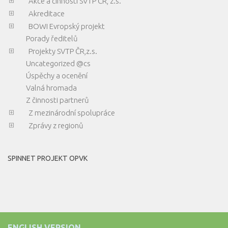
Akce a činnosti SVTP ČR, z.s.
Akreditace
BOWI Evropský projekt
Porady ředitelů
Projekty SVTP ČR,z.s.
Uncategorized @cs
Úspěchy a ocenění
Valná hromada
Z činnosti partnerů
Z mezinárodní spolupráce
Zprávy z regionů
SPINNET PROJEKT OPVK
ENGLISH VERSION