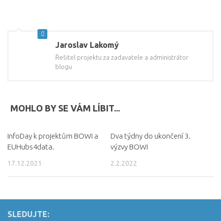
Jaroslav Lakomý
Řešitel projektu za zadavatele a administrátor
blogu
MOHLO BY SE VÁM LÍBIT...
InfoDay k projektům BOWI a
Dva týdny do ukončení 3.
EUHubs4data.
výzvy BOWI
17.12.2021
2.2.2022
SLEDUJTE: