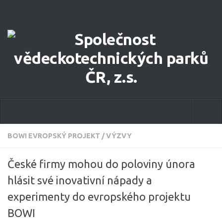
Novinky
BOWI EVROPSKÝ PROJEKT
/
VÝZVY
O společnosti
České firmy mohou do poloviny února
Výbor
hlásit své inovativní nápady a
experimenty do evropského projektu
Loga
BOWI
Stanovy