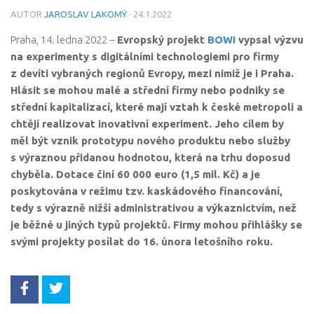
AUTOR
JAROSLAV LAKOMÝ
·
24.1.2022
eKatalog VTP
Praha, 14. ledna 2022 –
Evropský projekt
BOWI
vypsal výzvu
Partneři
na experimenty s digitálními technologiemi pro firmy
z devíti vybraných regionů Evropy, mezi nimiž je i Praha.
Kalendář akcí
Hlásit se mohou malé a střední firmy nebo podniky se
Členství v SVTP ČR, z.s.
střední kapitalizací, které mají vztah k české metropoli a
chtějí realizovat inovativní experiment. Jeho cílem by
Kontakt
měl být vznik prototypu nového produktu nebo služby
s výraznou přidanou hodnotou, která na trhu doposud
chyběla. Dotace činí 60 000 euro (1,5 mil. Kč) a je
poskytována v režimu tzv. kaskádového financování,
tedy s výrazně nižší administrativou a výkaznictvím, než
je běžné u jiných typů projektů. Firmy mohou přihlášky se
svými projekty posílat do 16. února letošního roku.