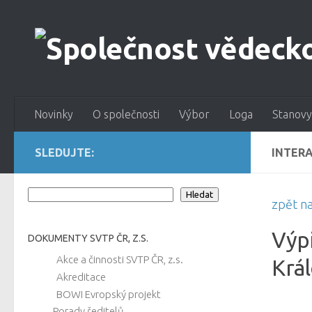
Novinky
O společnosti
Výbor
Loga
Stanovy
SLEDUJTE:
INTER
Hledat
Hledat
zpět n
Výpi
DOKUMENTY SVTP ČR, Z.S.
Akce a činnosti SVTP ČR, z.s.
Krá
Akreditace
BOWI Evropský projekt
Porady ředitelů