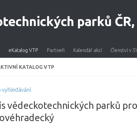
eKatalog VTP
Partneři
Kalendář akcí
Členství v S
AKTIVNÍ KATALOG VTP
a vyhledávání
s vědeckotechnických parků pro
lovéhradecký