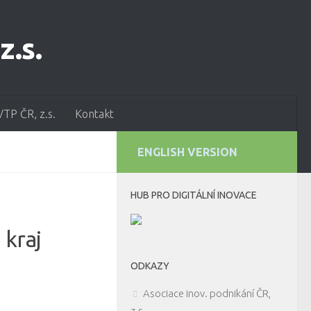
VTP ČR, z.s.
Kontakt
ENGLISH VERSION
HUB PRO DIGITÁLNÍ INOVACE
 kraj
ODKAZY
Asociace inov. podnikání ČR,
z.s.