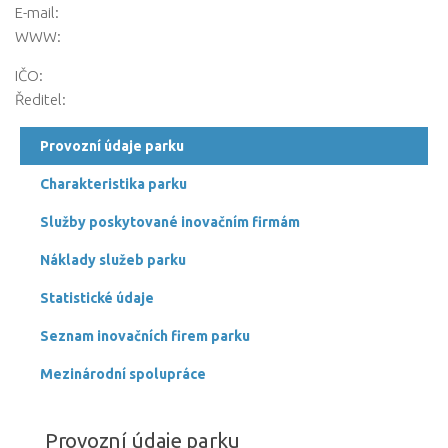
E-mail:
eKatalog VTP
WWW:
Partneři
IČO:
Ředitel:
Kalendář akcí
Provozní údaje parku
Členství v SVTP ČR, z.s.
Charakteristika parku
Kontakt
Služby poskytované inovačním firmám
Náklady služeb parku
Statistické údaje
Seznam inovačních firem parku
Mezinárodní spolupráce
Provozní údaje parku