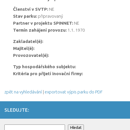
Členství v SVTP:
NE
Stav parku:
připravovaný
Partner v projektu SPINNET:
NE
Termín zahájení provozu:
1.1. 1970
Zakladatel(é):
Majitel(é):
Provozovatel(é):
Typ hospodářského subjektu:
Kritéria pro přijetí inovační firmy:
zpět na vyhledávání
|
exportovat výpis parku do PDF
SLEDUJTE:
Hledat
Hledat