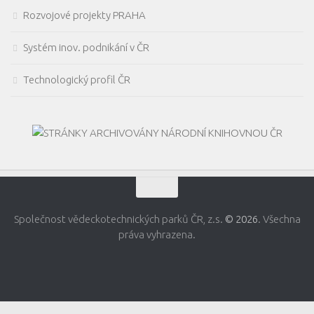
Rozvojové projekty PRAHA
Systém inov. podnikání v ČR
Technologický profil ČR
Společnost vědeckotechnických parků ČR, z.s.
© 2026
. Všechna
práva vyhrazena.