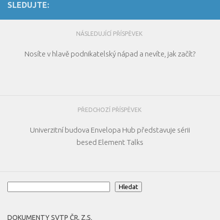
SLEDUJTE:
NÁSLEDUJÍCÍ PŘÍSPĚVEK
Nosíte v hlavě podnikatelský nápad a nevíte, jak začít?
PŘEDCHOZÍ PŘÍSPĚVEK
Univerzitní budova Envelopa Hub představuje sérii
besed Element Talks
Hledat
Hledat
DOKUMENTY SVTP ČR, Z.S.