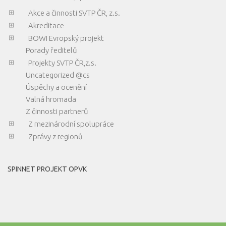
Akce a činnosti SVTP ČR, z.s.
Akreditace
BOWI Evropský projekt
Porady ředitelů
Projekty SVTP ČR,z.s.
Uncategorized @cs
Úspěchy a ocenění
Valná hromada
Z činnosti partnerů
Z mezinárodní spolupráce
Zprávy z regionů
SPINNET PROJEKT OPVK