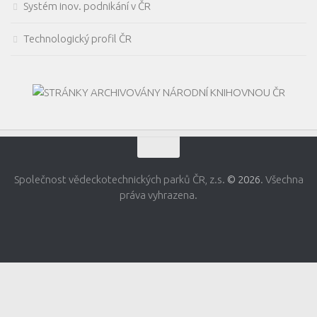
Systém inov. podnikání v ČR
Technologický profil ČR
Společnost vědeckotechnických parků ČR, z.s.
© 2026
. Všechna
práva vyhrazena.