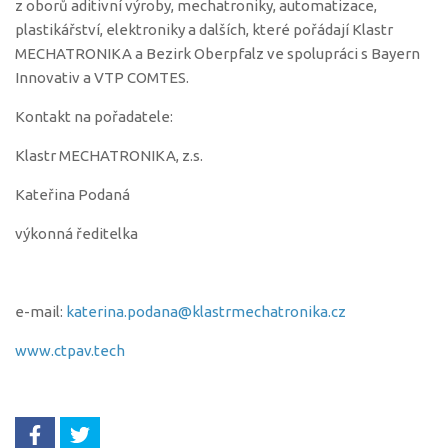
z oborů aditivní výroby, mechatroniky, automatizace,
eKatalog VTP
plastikářství, elektroniky a dalších, které pořádají Klastr
MECHATRONIKA a Bezirk Oberpfalz ve spolupráci s Bayern
Partneři
Innovativ a VTP COMTES.
Kalendář akcí
Kontakt na pořadatele:
Členství v SVTP ČR, z.s.
Klastr MECHATRONIKA, z.s.
Kontakt
Kateřina Podaná
výkonná ředitelka
e-mail:
katerina.podana@klastrmechatronika.cz
www.ctpav.tech