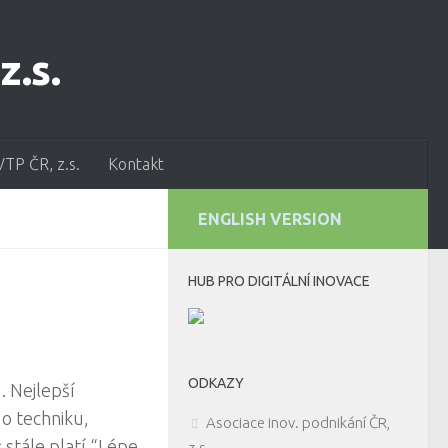
VTP ČR, z.s.
Kontakt
ENGLISH VERSION
HUB PRO DIGITÁLNÍ INOVACE
ODKAZY
. Nejlepší
 o techniku,
Asociace inov. podnikání ČR,
 stále platí “Lépe
z.s.