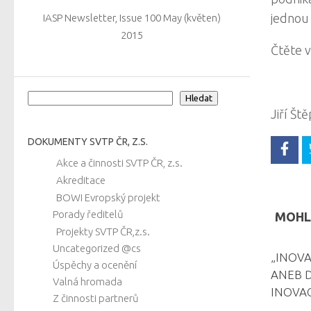
jednou 
IASP Newsletter, Issue 100 May (květen)
2015
Čtěte 
Hledat
Hledat
Jiří Št
DOKUMENTY SVTP ČR, Z.S.
Akce a činnosti SVTP ČR, z.s.
Akreditace
BOWI Evropský projekt
Porady ředitelů
MOHLO
Projekty SVTP ČR,z.s.
Uncategorized @cs
„INOV
Úspěchy a ocenění
ANEB D
Valná hromada
INOVAC
Z činnosti partnerů