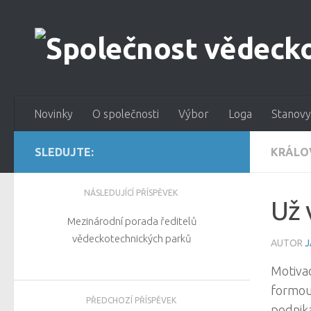
Novinky
O společnosti
Výbor
Loga
Stanovy
SLEDUJTE:
KRÁLO
NÁSLEDUJÍCÍ PŘÍSPĚVEK
Už 
Mezinárodní porada ředitelů
vědeckotechnických parků
AUTOR
J
Motivac
formou 
PŘEDCHOZÍ PŘÍSPĚVEK
podnika