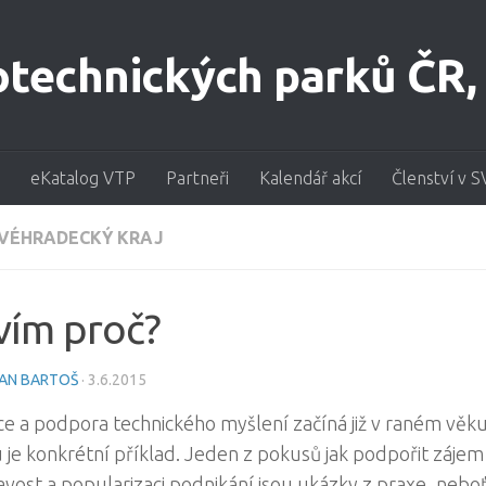
eKatalog VTP
Partneři
Kalendář akcí
Členství v S
VÉHRADECKÝ KRAJ
vím proč?
AN BARTOŠ
·
3.6.2015
e a podpora technického myšlení začíná již v raném věku
je konkrétní příklad. Jeden z pokusů jak podpořit zájem
vost a popularizaci podnikání jsou ukázky z praxe, neboť