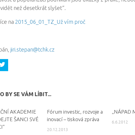
vidět než desetkrát slyšet“.
více na
2015_06_01_TZ_Už vím proč
ěpán,
jiri.stepan@tchk.cz
 BY SE VÁM LÍBIT...
AČNÍ AKADEMIE
Fórum investic, rozvoje a
„NÁPAD 
EJTE ŠANCI SVÉ
inovací – tisková zpráva
6.6.2012
I“
20.12.2013