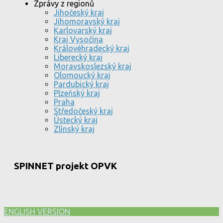
Zprávy z regionů
Jihočeský kraj
Jihomoravský kraj
Karlovarský kraj
Kraj Vysočina
Královéhradecký kraj
Liberecký kraj
Moravskoslezský kraj
Olomoucký kraj
Pardubický kraj
Plzeňský kraj
Praha
Středočeský kraj
Ústecký kraj
Zlínský kraj
SPINNET projekt OPVK
ENGLISH VERSION