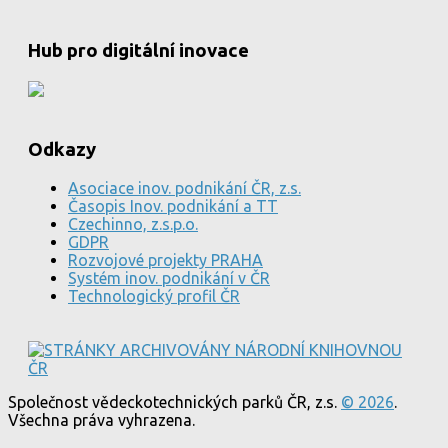
Hub pro digitální inovace
Odkazy
Asociace inov. podnikání ČR, z.s.
Časopis Inov. podnikání a TT
Czechinno, z.s.p.o.
GDPR
Rozvojové projekty PRAHA
Systém inov. podnikání v ČR
Technologický profil ČR
Společnost vědeckotechnických parků ČR, z.s.
© 2026
.
Všechna práva vyhrazena.