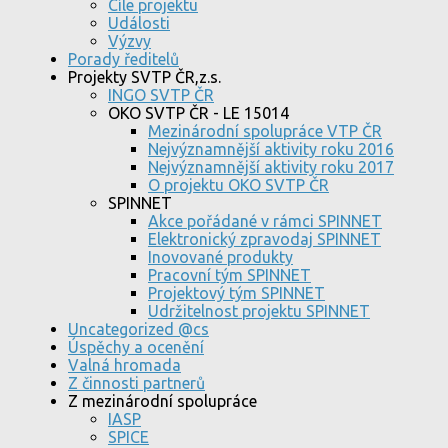
Cíle projektu
Události
Výzvy
Porady ředitelů
Projekty SVTP ČR,z.s.
INGO SVTP ČR
OKO SVTP ČR - LE 15014
Mezinárodní spolupráce VTP ČR
Nejvýznamnější aktivity roku 2016
Nejvýznamnější aktivity roku 2017
O projektu OKO SVTP ČR
SPINNET
Akce pořádané v rámci SPINNET
Elektronický zpravodaj SPINNET
Inovované produkty
Pracovní tým SPINNET
Projektový tým SPINNET
Udržitelnost projektu SPINNET
Uncategorized @cs
Úspěchy a ocenění
Valná hromada
Z činnosti partnerů
Z mezinárodní spolupráce
IASP
SPICE