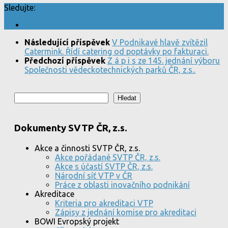
Sledujte:
Následující příspěvek
V Podnikavé hlavě zvítězil
Catermink. Řídí catering od poptávky po fakturaci.
Předchozí příspěvek
Z á p i s ze 145. jednání výboru
Společnosti vědeckotechnických parků ČR, z.s..
Hledat
Hledat
Dokumenty SVTP ČR, z.s.
Akce a činnosti SVTP ČR, z.s.
Akce pořádané SVTP ČR, z.s.
Akce s účastí SVTP ČR, z.s.
Národní síť VTP v ČR
Práce z oblasti inovačního podnikání
Akreditace
Kriteria pro akreditaci VTP
Zápisy z jednání komise pro akreditaci
BOWI Evropský projekt