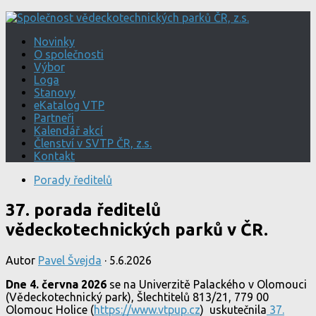
Novinky
O společnosti
Výbor
Loga
Stanovy
eKatalog VTP
Partneři
Kalendář akcí
Členství v SVTP ČR, z.s.
Kontakt
Porady ředitelů
37. porada ředitelů
vědeckotechnických parků v ČR.
Autor
Pavel Švejda
·
5.6.2026
Dne 4. června 2026
se na Univerzitě Palackého v Olomouci
(Vědeckotechnický park), Šlechtitelů 813/21, 779 00
Olomouc Holice (
https://www.vtpup.cz
) uskutečnila
37.