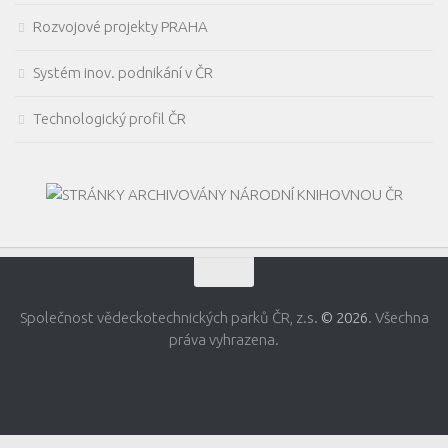
Rozvojové projekty PRAHA
Systém inov. podnikání v ČR
Technologický profil ČR
Společnost vědeckotechnických parků ČR, z.s.
© 2026
. Všechna
práva vyhrazena.