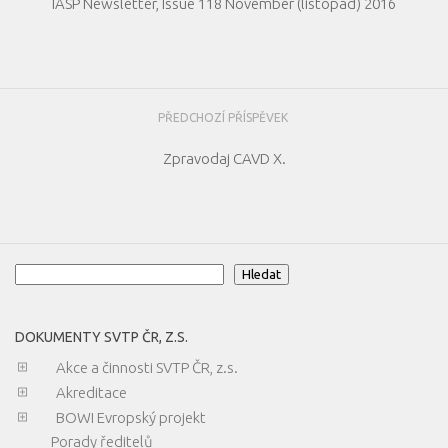
IASP Newsletter, Issue 118 November (listopad) 2016
PŘEDCHOZÍ PŘÍSPĚVEK
Zpravodaj CAVD X.
Hledat
Hledat
DOKUMENTY SVTP ČR, Z.S.
Akce a činnosti SVTP ČR, z.s.
Akreditace
BOWI Evropský projekt
Porady ředitelů