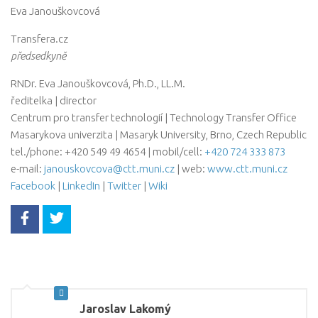
Eva Janouškovcová
Transfera.cz
předsedkyně
RNDr. Eva Janouškovcová, Ph.D., LL.M.
ředitelka | director
Centrum pro transfer technologií | Technology Transfer Office
Masarykova univerzita | Masaryk University, Brno, Czech Republic
tel./phone: +420 549 49 4654 | mobil/cell:
+420 724 333 873
e-mail:
janouskovcova@ctt.muni.cz
| web:
www.ctt.muni.cz
Facebook
|
LinkedIn
|
Twitter
|
Wiki
Jaroslav Lakomý