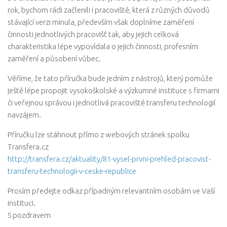
rok, bychom rádi začlenili i pracoviště, která z různých důvodů
stávající verzi minula, především však doplníme zaměření
činnosti jednotlivých pracovišť tak, aby jejich celková
charakteristika lépe vypovídala o jejich činnosti, profesním
zaměření a působení vůbec.
Věříme, že tato příručka bude jedním z nástrojů, který pomůže
ještě lépe propojit vysokoškolské a výzkumné instituce s firmami
či veřejnou správou i jednotlivá pracoviště transferu technologií
navzájem.
Příručku lze stáhnout přímo z webových stránek spolku
Transfera.cz
http://transfera.cz/aktuality/81-vysel-prvni-prehled-pracovist-
transferu-technologii-v-ceske-republice
Prosím předejte odkaz případným relevantním osobám ve Vaší
instituci.
S pozdravem