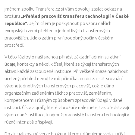
eKatalog VTP
jménem spolku Transfera.cz si Vám dovoluji zaslat odkaz na
brožuru
„Přehled pracovišť transferu technologií v České
Partneři
republice“
. Jejím cílem je poskytnout po vzoru dalších
evropských zemí přehled o jednotlivých transferových
Kalendář akcí
pracovištích. Jde o zatím první podobný počin v českém
prostředí.
Členství v SVTP ČR, z.s.
V této fázi bylo naší snahou přinést základní administrativní
Kontakt
údaje, kontakty a několik čísel, která se týkají transferových
aktivit každé zastoupené instituce. Při veškeré snaze nabídnout
ucelený přehled nemůže mít příručka ambici zajistit srovnání
výkonu jednotlivých transferových pracovišť, což je dáno
organizačním začleněním těchto pracovišť, zaměřením,
kompetencemi i různým způsobem zpracování údajů v dané
instituci. Čísla a grafy, které v brožuře naleznete, tak představují
výkon dané instituce, k němuž pracoviště transferu technologií v
různé intenzitě přispívají.
Do aktualizované verze brožury, kterou plánujeme vydat příští