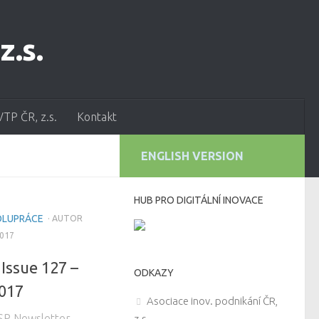
VTP ČR, z.s.
Kontakt
ENGLISH VERSION
HUB PRO DIGITÁLNÍ INOVACE
OLUPRÁCE
· AUTOR
2017
 Issue 127 –
ODKAZY
2017
Asociace inov. podnikání ČR,
SP Newsletter,
z.s.