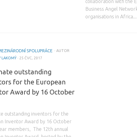
collaboration with the
Business Angel Network 
organisations in Africa...
MEZINÁRODNÍ SPOLUPRÁCE
· AUTOR
V LAKOMÝ
· 25 ČVC, 2017
ate outstanding
tors for the European
tor Award by 16 October
e outstanding inventors for the
n Inventor Award by 16 October
ar members, The 12th annual
n Inventor Award, hosted by the