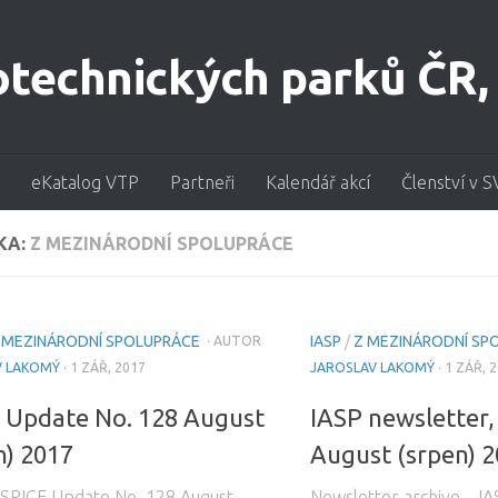
eKatalog VTP
Partneři
Kalendář akcí
Členství v S
KA:
Z MEZINÁRODNÍ SPOLUPRÁCE
 MEZINÁRODNÍ SPOLUPRÁCE
IASP
/
Z MEZINÁRODNÍ SP
· AUTOR
V LAKOMÝ
· 1 ZÁŘ, 2017
JAROSLAV LAKOMÝ
· 1 ZÁŘ, 
 Update No. 128 August
IASP newsletter,
n) 2017
August (srpen) 
 SPICE Update No. 128 August
Newsletter archive – IA