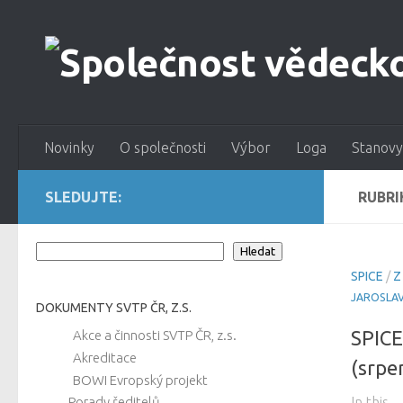
Novinky
O společnosti
Výbor
Loga
Stanovy
SLEDUJTE:
RUBRI
Hledat
Hledat
SPICE
/
Z
JAROSLA
DOKUMENTY SVTP ČR, Z.S.
SPICE
Akce a činnosti SVTP ČR, z.s.
Akreditace
(srpe
BOWI Evropský projekt
Porady ředitelů
In this