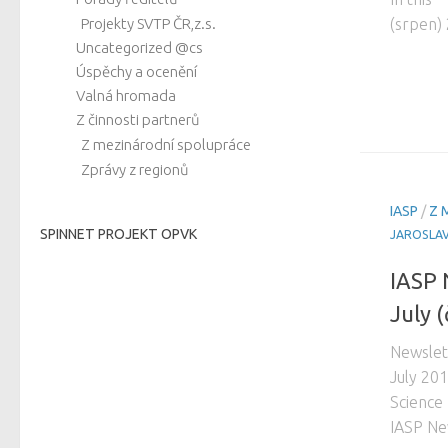
Projekty SVTP ČR,z.s.
(srpe
Uncategorized @cs
Úspěchy a ocenění
Valná hromada
Z činnosti partnerů
Z mezinárodní spolupráce
Zprávy z regionů
IASP
/
Z 
SPINNET PROJEKT OPVK
JAROSLA
IASP 
July 
Newslet
July 201
Science
IASP New