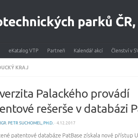
eKatalog VTP
Partneři
Kalendář akcí
Členství v S
UCKÝ KRAJ
verzita Palackého provádí
entové rešerše v databázi 
GR. PETR SUCHOMEL, PH.D.
·
4.12.2017
cené patentové databáze PatBase získala nově přístup U