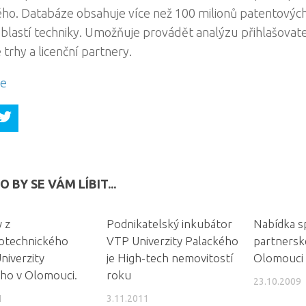
ého. Databáze obsahuje více než 100 milionů patentový
blastí techniky. Umožňuje provádět analýzu přihlašovate
trhy a licenční partnery.
e
 BY SE VÁM LÍBIT...
 z
Podnikatelský inkubátor
Nabídka s
otechnického
VTP Univerzity Palackého
partnersk
niverzity
je High-tech nemovitostí
Olomouci
ho v Olomouci.
roku
23.10.2009
1
3.11.2011