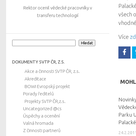
Palack
Rektor ocenil vědecké pracovníky v
všech o
transferu technologií
vhodné 
Více
zd
Hledat
Hledat
DOKUMENTY SVTP ČR, Z.S.
Akce a činnosti SVTP ČR, z.s.
Akreditace
MOHLO
BOWI Evropský projekt
Porady ředitelů
Novinky
Projekty SVTP ČR,z.s.
Vědeck
Uncategorized @cs
Parku U
Úspěchy a ocenění
Palacké
Valná hromada
Z činnosti partnerů
24.2.201