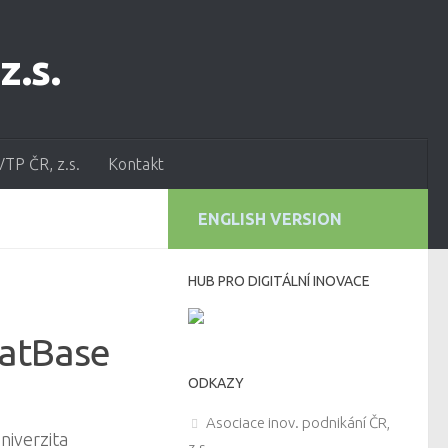
VTP ČR, z.s.
Kontakt
ENGLISH VERSION
HUB PRO DIGITÁLNÍ INOVACE
PatBase
ODKAZY
Asociace inov. podnikání ČR,
niverzita
z.s.