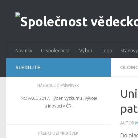
Novinky
O společnosti
Výbor
Loga
Stanovy
SLEDUJTE:
OLOMO
NÁSLEDUJÍCÍ PŘÍSPĚVEK
Uni
INOVACE 2017, Týden výzkumu , vývoje
pat
a inovací v ČR.
AUTOR
M
PŘEDCHOZÍ PŘÍSPĚVEK
Do pla