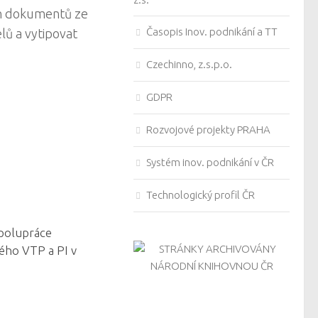
ch dokumentů ze
Časopis Inov. podnikání a TT
lů a vytipovat
Czechinno, z.s.p.o.
GDPR
Rozvojové projekty PRAHA
Systém inov. podnikání v ČR
Technologický profil ČR
polupráce
ého VTP a PI v