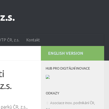
VTP ČR, z.s.
Kontakt
ENGLISH VERSION
HUB PRO DIGITÁLNÍ INOVACE
ti
.s.
ODKAZY
Asociace inov. podnikání ČR,
parků ČR, z.s.,
z.s.