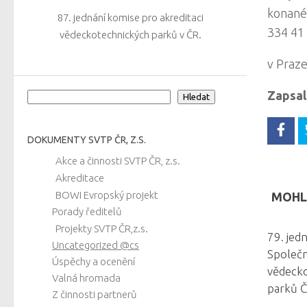
konané
87. jednání komise pro akreditaci
334 41
vědeckotechnických parků v ČR.
v Praze
Zapsal
Hledat
Hledat
DOKUMENTY SVTP ČR, Z.S.
Akce a činnosti SVTP ČR, z.s.
Akreditace
BOWI Evropský projekt
MOHLO
Porady ředitelů
Projekty SVTP ČR,z.s.
79. jed
Uncategorized @cs
Společn
Úspěchy a ocenění
vědeck
Valná hromada
parků 
Z činnosti partnerů