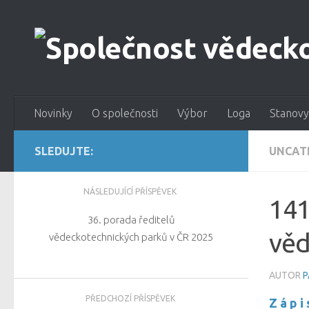
Novinky
O společnosti
Výbor
Loga
Stanovy
SLEDUJTE:
UNCAT
NÁSLEDUJÍCÍ PŘÍSPĚVEK
141
36. porada ředitelů
věd
vědeckotechnických parků v ČR 2025
AUTOR
P
PŘEDCHOZÍ PŘÍSPĚVEK
Z á p i 