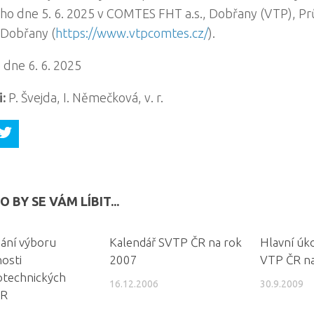
ho dne 5. 6. 2025 v COMTES FHT a.s., Dobřany (VTP), P
 Dobřany (
https://www.vtpcomtes.cz/
).
 dne 6. 6. 2025
i:
P. Švejda, I. Němečková, v. r.
 BY SE VÁM LÍBIT...
nání výboru
Kalendář SVTP ČR na rok
Hlavní úk
osti
2007
VTP ČR na
otechnických
16.12.2006
30.9.2009
ČR