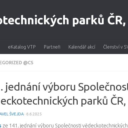
eKatalog VTP
Partneři
Kalendář akcí
Členství v S
EGORIZED @CS
. jednání výboru Společnos
eckotechnických parků ČR, z
AVEL ŠVEJDA
·
6.6.2025
s
ze 141. jednání výboru Společnosti vědeckotechnických 